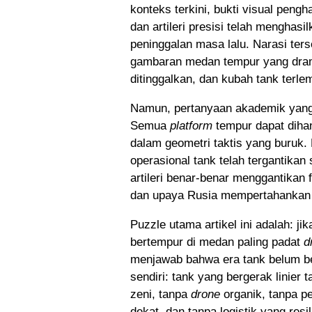
konteks terkini, bukti visual peng
dan artileri presisi telah menghas
peninggalan masa lalu. Narasi te
gambaran medan tempur yang drama
ditinggalkan, dan kubah tank terle
Namun, pertanyaan akademik yang
Semua
platform
tempur dapat dihan
dalam geometri taktis yang buruk. 
operasional tank telah tergantikan
artileri benar-benar menggantikan 
dan upaya Rusia mempertahankan a
Puzzle utama artikel ini adalah: j
bertempur di medan paling padat
d
menjawab bahwa era tank belum ber
sendiri: tank yang bergerak linier 
zeni, tanpa
drone
organik, tanpa pe
dekat, dan tanpa logistik yang resil