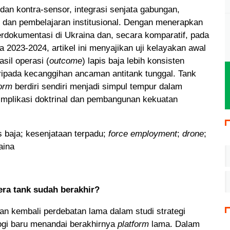
 dan kontra-sensor, integrasi senjata gabungan,
k, dan pembelajaran institusional. Dengan menerapkan
erdokumentasi di Ukraina dan, secara komparatif, pada
2023-2024, artikel ini menyajikan uji kelayakan awal
asil operasi (
outcome
) lapis baja lebih konsisten
aripada kecanggihan ancaman antitank tunggal. Tank
form
berdiri sendiri menjadi simpul tempur dalam
Implikasi doktrinal dan pembangunan kekuatan
is baja; kesenjataan terpadu;
force employment
;
drone
;
aina
 era tank sudah berakhir?
n kembali perdebatan lama dalam studi strategi
ogi baru menandai berakhirnya
platform
lama. Dalam