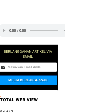
lick on the play button to play a
ound:
BERLANGGANAN ARTIKEL VIA
EMAIL
TOTAL WEB VIEW
54,447