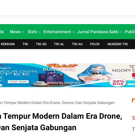
da
News
Sisfo
Entertainment
Jurnal Pandawa Sakti
Publi
KEMHAN
TNI
TNI AD
TNI AL
TNI AU
POLRI
AKADEMI TNI
an Tempur Modern Dalam Era Drone, Sensor, Dan Senjata Gabungan
n Tempur Modern Dalam Era Drone,
S
Dan Senjata Gabungan
T