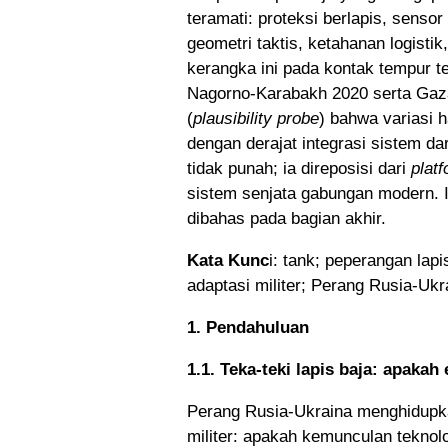
teramati: proteksi berlapis, sensor
geometri taktis, ketahanan logisti
kerangka ini pada kontak tempur t
Nagorno-Karabakh 2020 serta Gaza 
(
plausibility probe
) bahwa variasi h
dengan derajat integrasi sistem d
tidak punah; ia direposisi dari
plat
sistem senjata gabungan modern. 
dibahas pada bagian akhir.
Kata Kunc
i: tank; peperangan lap
adaptasi militer; Perang Rusia-Ukr
1. Pendahuluan
1.1. Teka-teki lapis baja: apakah
Perang Rusia-Ukraina menghidupka
militer: apakah kemunculan teknol