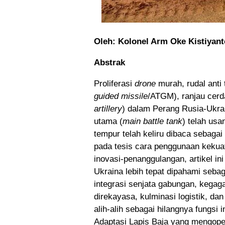
Oleh: Kolonel Arm Oke Kistiyant
Abstrak
Proliferasi
drone
murah, rudal anti
guided missile
/ATGM), ranjau cerd
artillery
) dalam Perang Rusia-Ukra
utama (
main battle tank
) telah us
tempur telah keliru dibaca sebaga
pada tesis cara penggunaan kekua
inovasi-penanggulangan, artikel in
Ukraina lebih tepat dipahami sebaga
integrasi senjata gabungan, kegag
direkayasa, kulminasi logistik, d
alih-alih sebagai hilangnya fungsi i
Adaptasi Lapis Baja yang mengope