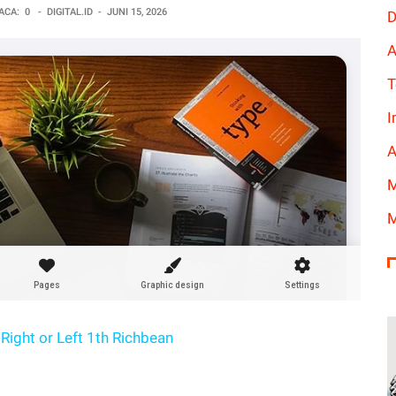
ACA:
0
-
DIGITAL.ID
-
JUNI 15, 2026
D
A
T
I
A
M
M
Right or Left 1th Richbean