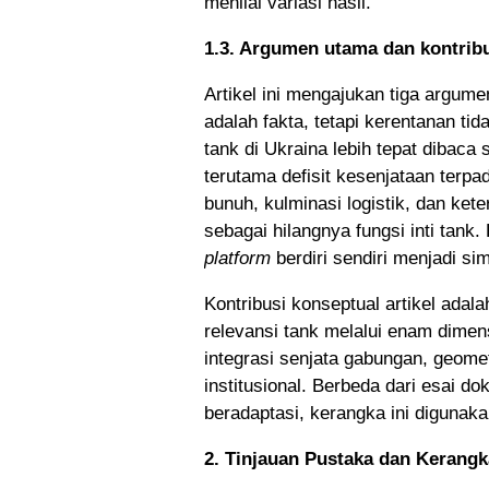
menilai variasi hasil.
1.3. Argumen utama dan kontribus
Artikel ini mengajukan tiga argum
adalah fakta, tetapi kerentanan ti
tank di Ukraina lebih tepat dibaca 
terutama defisit kesenjataan terpa
bunuh, kulminasi logistik, dan kete
sebagai hilangnya fungsi inti tank. 
platform
berdiri sendiri menjadi s
Kontribusi konseptual artikel adal
relevansi tank melalui enam dimens
integrasi senjata gabungan, geomet
institusional. Berbeda dari esai d
beradaptasi, kerangka ini digunaka
2. Tinjauan Pustaka dan Kerangk