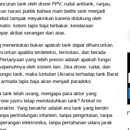
hancuran tank oleh
drone
FPV
, rudal antitank, ranjau,
C
ilkan narasi publik bahwa
main battle tank
menjadi
s
rsebut tampak meyakinkan karena didukung oleh
tis: kolom lapis baja terbakar, kendaraan
mpar akibat serangan dari atas.
 menentukan bukan apakah tank dapat dihancurkan.
curkan apabila terdeteksi, terisolasi, dan berada
Pertanyaan yang lebih presisi adalah apakah fungsi
 sepenuhnya oleh sistem lain. Jika
drone
, rudal, dan
fungsi tank, maka tuntutan Ukraina terhadap tank Barat
rmada lapis baja akan menjadi paradoks.
ika tank telah usang, mengapa para aktor yang
rone
justru tetap membutuhkan tank? Artikel ini
akhir. Yang berakhir adalah era tank yang berdiri
tanpa perlindungan infanteri, tanpa pengintaian, tanpa
perangan elektronika, tanpa pertahanan udara jarak
1
ien.