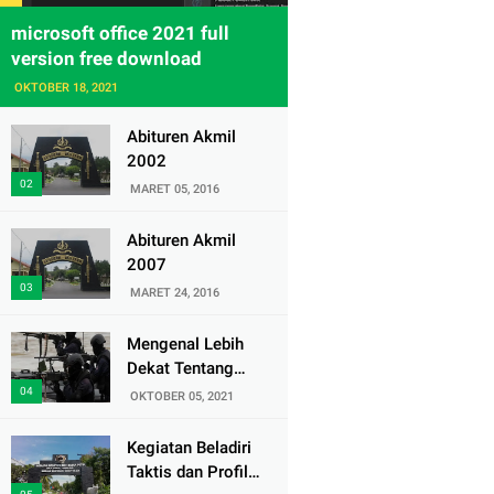
microsoft office 2021 full
version free download
OKTOBER 18, 2021
Abituren Akmil
2002
MARET 05, 2016
Abituren Akmil
2007
MARET 24, 2016
Mengenal Lebih
Dekat Tentang
Pasukan Elite
OKTOBER 05, 2021
Denjaka TNI AL
Kegiatan Beladiri
Taktis dan Profil