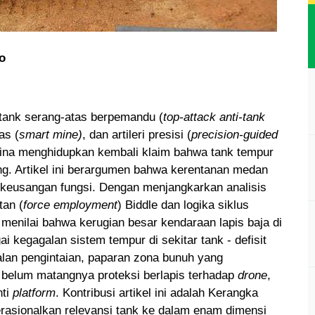
o
 tank serang-atas berpemandu (
top-attack anti-tank
as (
smart mine)
, dan artileri presisi (
precision-guided
ina menghidupkan kembali klaim bahwa tank tempur
ang. Artikel ini berargumen bahwa kerentanan medan
i keusangan fungsi. Dengan menjangkarkan analisis
tan (
force employment
) Biddle dan logika siklus
i menilai bahwa kerugian besar kendaraan lapis baja di
i kegagalan sistem tempur di sekitar tank - defisit
alan pengintaian, paparan zona bunuh yang
an belum matangnya proteksi berlapis terhadap
drone
,
nti
platform
. Kontribusi artikel ini adalah Kerangka
rasionalkan relevansi tank ke dalam enam dimensi