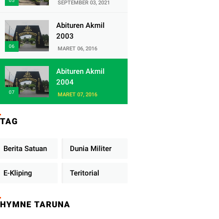
Satuan Yonif
SEPTEMBER 03, 2021
320/Badak Putih
Abituren Akmil
2003
MARET 06, 2016
Abituren Akmil
2004
MARET 07, 2016
TAG
Berita Satuan
Dunia Militer
E-Kliping
Teritorial
HYMNE TARUNA