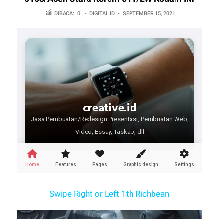
DIBACA:
0
-
DIGITAL.ID
-
SEPTEMBER 15, 2021
Swipe Right or Left 1th Richbean