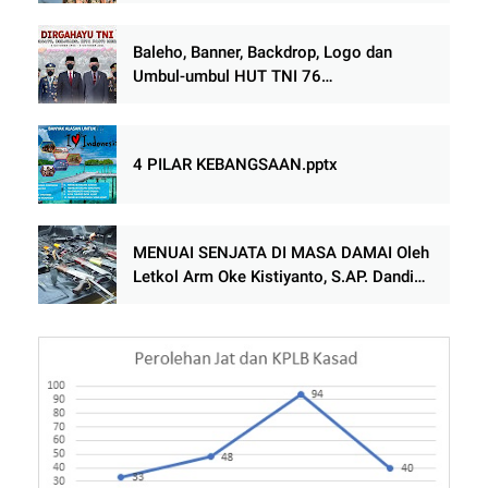
Baleho, Banner, Backdrop, Logo dan
Umbul-umbul HUT TNI 76
(PNG/JPG/PSD) Free Download
4 PILAR KEBANGSAAN.pptx
MENUAI SENJATA DI MASA DAMAI Oleh
Letkol Arm Oke Kistiyanto, S.AP. Dandim
0103/Aceh Utara Korem 011/LW Kodam
IM