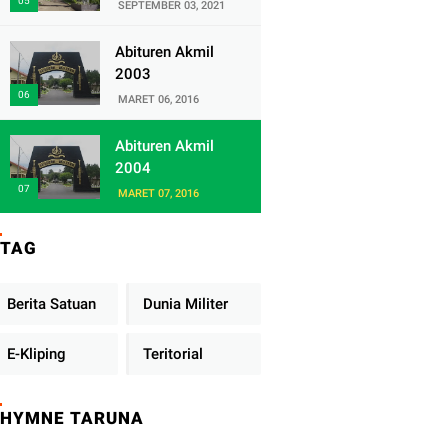
Satuan Yonif
SEPTEMBER 03, 2021
320/Badak Putih
Abituren Akmil
2003
MARET 06, 2016
Abituren Akmil
2004
MARET 07, 2016
TAG
Berita Satuan
Dunia Militer
E-Kliping
Teritorial
HYMNE TARUNA