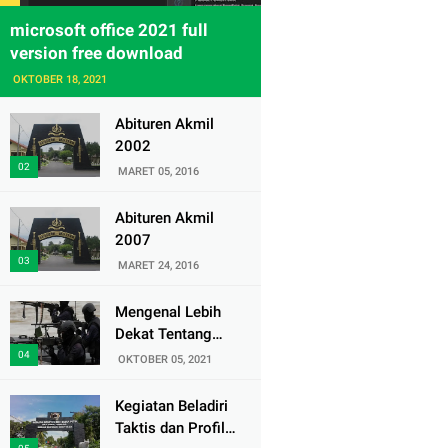
microsoft office 2021 full
version free download
OKTOBER 18, 2021
Abituren Akmil
2002
MARET 05, 2016
Abituren Akmil
2007
MARET 24, 2016
Mengenal Lebih
Dekat Tentang
Pasukan Elite
OKTOBER 05, 2021
Denjaka TNI AL
Kegiatan Beladiri
Taktis dan Profil