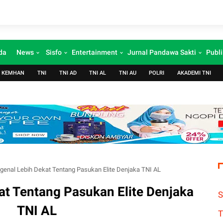
da
News
Sisfo
Entertainment
Jurnal Pandawa Sakti
Publi
KEMHAN
TNI
TNI AD
TNI AL
TNI AU
POLRI
AKADEMI TNI
enal Lebih Dekat Tentang Pasukan Elite Denjaka TNI AL
t Tentang Pasukan Elite Denjaka
S
TNI AL
T