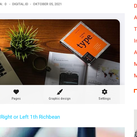
A:
0
-
DIGITAL.ID
-
OKTOBER 05, 2021
D
A
T
I
A
M
M
Right or Left 1th Richbean