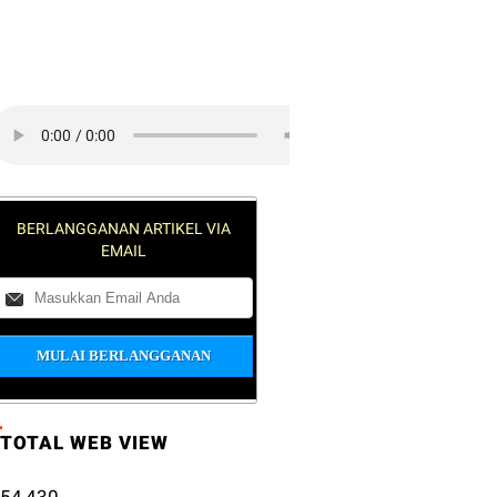
lick on the play button to play a
ound:
BERLANGGANAN ARTIKEL VIA
EMAIL
TOTAL WEB VIEW
54,430