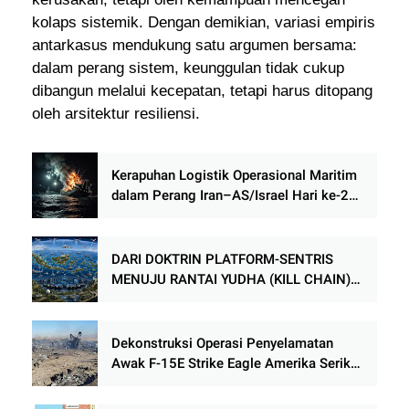
kolaps sistemik. Dengan demikian, variasi empiris
antarkasus mendukung satu argumen bersama:
dalam perang sistem, keunggulan tidak cukup
dibangun melalui kecepatan, tetapi harus ditopang
oleh arsitektur resiliensi.
Kerapuhan Logistik Operasional Maritim
dalam Perang Iran–AS/Israel Hari ke-26:
Analisis atas Narasi Tenggelamnya
USNS Robert E. Peary dalam Perspektif
Milan Vego dan Moshe Kress
DARI DOKTRIN PLATFORM-SENTRIS
MENUJU RANTAI YUDHA (KILL CHAIN)
DAN JALA YUDHA KEWILAYAHAN
(TERRITORIAL KILL WEB): ARSITEKTUR
RESILIENSI PERTAHANAN NEGARA
Dekonstruksi Operasi Penyelamatan
KEPULAUAN
Awak F-15E Strike Eagle Amerika Serikat
di Iran