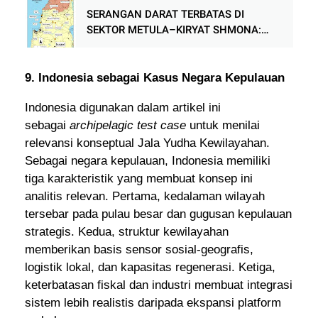
SERANGAN DARAT TERBATAS DI
SEKTOR METULA–KIRYAT SHMONA:
ANALISIS SKENARIO PENYERGAPAN
BERLAPIS SEBAGAI LESSONS LEARNED
BAGI PENGEMBANGAN TAKTIK DAN
9. Indonesia sebagai Kasus Negara Kepulauan
OPERATIONAL ART
Indonesia digunakan dalam artikel ini
sebagai
archipelagic test case
untuk menilai
relevansi konseptual Jala Yudha Kewilayahan.
Sebagai negara kepulauan, Indonesia memiliki
tiga karakteristik yang membuat konsep ini
analitis relevan. Pertama, kedalaman wilayah
tersebar pada pulau besar dan gugusan kepulauan
strategis. Kedua, struktur kewilayahan
memberikan basis sensor sosial-geografis,
logistik lokal, dan kapasitas regenerasi. Ketiga,
keterbatasan fiskal dan industri membuat integrasi
sistem lebih realistis daripada ekspansi platform