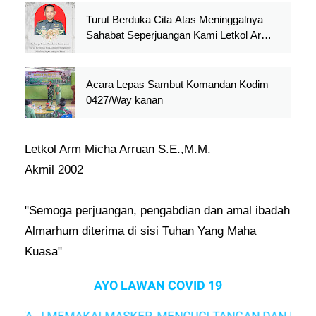
Turut Berduka Cita Atas Meninggalnya
Sahabat Seperjuangan Kami Letkol Arm
Micha Arruan S.E.,M.M.
Acara Lepas Sambut Komandan Kodim
0427/Way kanan
Letkol Arm Micha Arruan S.E.,M.M.
Akmil 2002
"Semoga perjuangan, pengabdian dan amal ibadah
Almarhum diterima di sisi Tuhan Yang Maha
Kuasa"
AYO LAWAN COVID 19
A ..! MEMAKAI MASKER, MENCUCI TANGAN DAN MENJAG