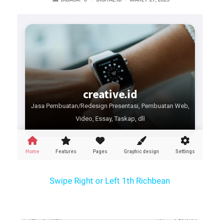
Swipe Right or Left 1th Richbean