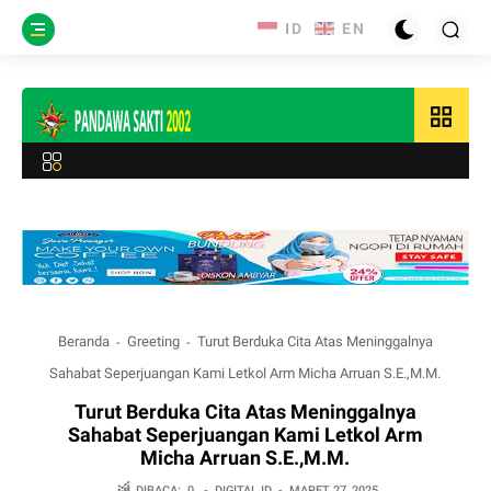
grid_view
Beranda
Greeting
Turut Berduka Cita Atas Meninggalnya
Sahabat Seperjuangan Kami Letkol Arm Micha Arruan S.E.,M.M.
Turut Berduka Cita Atas Meninggalnya
Sahabat Seperjuangan Kami Letkol Arm
Micha Arruan S.E.,M.M.
DIBACA:
0
-
DIGITAL.ID
-
MARET 27, 2025