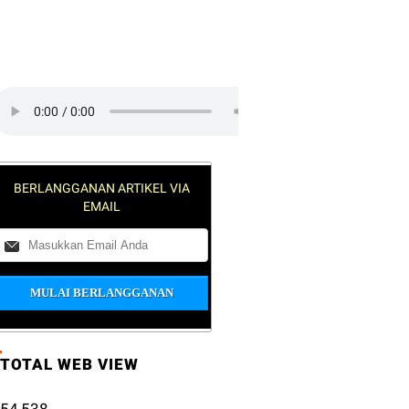
lick on the play button to play a
ound:
BERLANGGANAN ARTIKEL VIA
EMAIL
TOTAL WEB VIEW
54,538