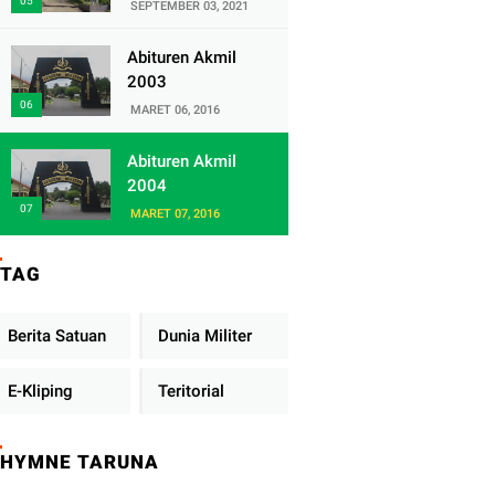
Satuan Yonif
SEPTEMBER 03, 2021
320/Badak Putih
Abituren Akmil
2003
MARET 06, 2016
Abituren Akmil
2004
MARET 07, 2016
TAG
Berita Satuan
Dunia Militer
E-Kliping
Teritorial
HYMNE TARUNA