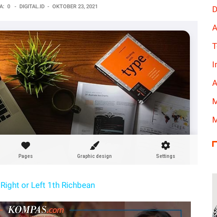
A:
0
-
DIGITAL.ID
-
OKTOBER 23, 2021
D
A
T
I
A
M
M
Right or Left 1th Richbean