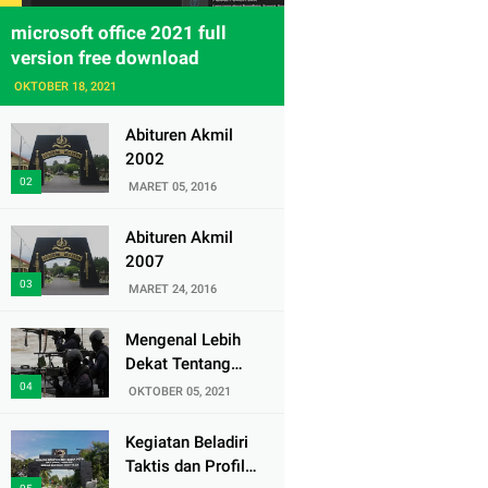
microsoft office 2021 full
version free download
OKTOBER 18, 2021
Abituren Akmil
2002
MARET 05, 2016
Abituren Akmil
2007
MARET 24, 2016
Mengenal Lebih
Dekat Tentang
Pasukan Elite
OKTOBER 05, 2021
Denjaka TNI AL
Kegiatan Beladiri
Taktis dan Profil