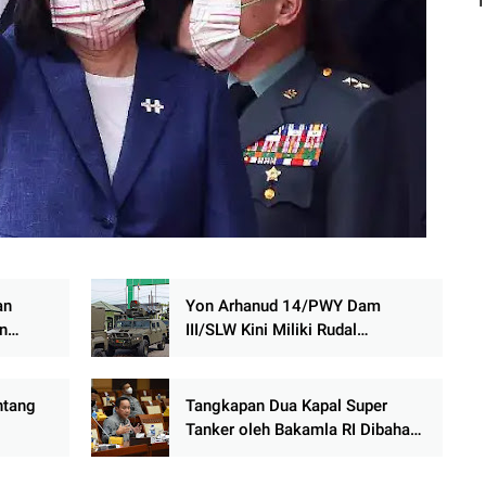
an
Yon Arhanud 14/PWY Dam
n
III/SLW Kini Miliki Rudal
Iron
Starstreak
ntang
Tangkapan Dua Kapal Super
Tanker oleh Bakamla RI Dibahas
di DPR