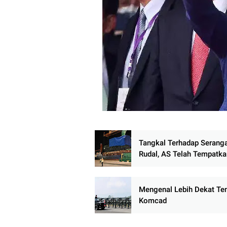
Tangkal Terhadap Serang
Rudal, AS Telah Tempatka
Sistem Pertahanan Udara 
Dome Di Guam
Mengenal Lebih Dekat Te
Komcad