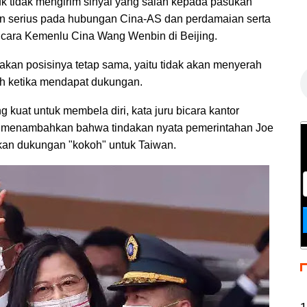
k tidak mengirim sinyal yang salah kepada pasukan
an serius pada hubungan Cina-AS dan perdamaian serta
C
u bicara Kemenlu Cina Wang Wenbin di Beijing.
s
kan posisinya tetap sama, yaitu tidak akan menyerah
ah ketika mendapat dukungan.
kuat untuk membela diri, kata juru bicara kantor
, menambahkan bahwa tindakan nyata pemerintahan Joe
kan dukungan "kokoh" untuk Taiwan.
1