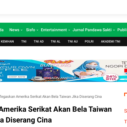
da
News
Sisfo
Entertainment
Jurnal Pandawa Sakti
Publi
KEMHAN
TNI
TNI AD
TNI AL
TNI AU
POLRI
AKADEMI TNI
Tegaskan Amerika Serikat Akan Bela Taiwan Jika Diserang Cina
Amerika Serikat Akan Bela Taiwan
S
ka Diserang Cina
T