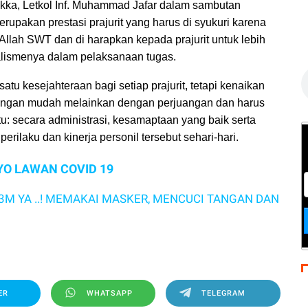
ka, Letkol Inf. Muhammad Jafar dalam sambutan
rupakan prestasi prajurit yang harus di syukuri karena
C
llah SWT dan di harapkan kepada prajurit untuk lebih
s
alismenya dalam pelaksanaan tugas.
tu kesejahteraan bagi setiap prajurit, tetapi kenaikan
h dengan mudah melainkan dengan perjuangan dan harus
: secara administrasi, kesamaptaan yang baik serta
perilaku dan kinerja personil tersebut sehari-hari.
YO LAWAN COVID 19
.! MEMAKAI MASKER, MENCUCI TANGAN DAN MENJAGA JA
ER
WHATSAPP
TELEGRAM