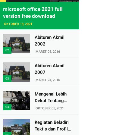
microsoft office 2021 full
version free download
OKTOBER 18, 2021
Abituren Akmil
2002
MARET 05, 2016
Abituren Akmil
2007
MARET 24, 2016
Mengenal Lebih
Dekat Tentang
Pasukan Elite
OKTOBER 05, 2021
Denjaka TNI AL
Kegiatan Beladiri
Taktis dan Profil