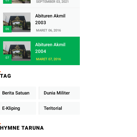
Satuan Yonif
SEPTEMBER 03, 2021
320/Badak Putih
Abituren Akmil
2003
MARET 06, 2016
Abituren Akmil
2004
MARET 07, 2016
TAG
Berita Satuan
Dunia Militer
E-Kliping
Teritorial
HYMNE TARUNA