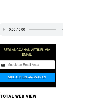
lick on the play button to play a
ound:
BERLANGGANAN ARTIKEL VIA
EMAIL
RAK
TOTAL WEB VIEW