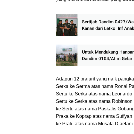
Sertijab Dandim 0427/Wa
Kanan dari Letkol Inf Ana
Agung Gede Rama kepada
Inf Charluly Rudi Jatmiko
Untuk Mendukung Hanpan
Dandim 0104/Atim Gelar
Mencangkul Tingkat Babi
Adapun 12 prajurit yang naik pangkat
Serka ke Serma atas nama Ronal Pa
Sertu ke Serka atas nama Leonardo B
Sertu ke Serka atas nama Robinson T
ke Sertu atas nama Paskalis Gobang
Praka ke Koprap atas nama Suffyan L
ke Pratu atas nama Musafa Djaelani.