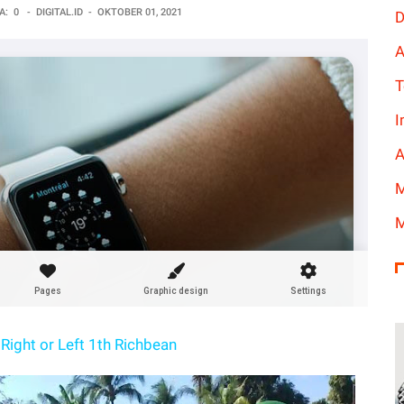
A:
0
-
DIGITAL.ID
-
OKTOBER 01, 2021
D
A
T
I
A
M
M
Right or Left 1th Richbean