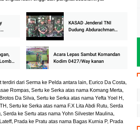
y
KASAD Jenderal TNI
k
Dudung Abdurachman
 Letkol
Resmikan Gedung Baru
Kodim 0709/Kebumen
gan,
Acara Lepas Sambut Komandan
 Lomba
Kodim 0427/Way kanan
nsanya
 terdiri dari Serma ke Pelda antara lain, Eurico Da Costa,
sae Rompas, Sertu ke Serka atas nama Komang Merta,
rotos Da Silva, Sertu ke Serka atas nama Yefta Yoel H,
H, Sertu ke Serka atas nama F.X Lita Abdi Rutu, Serda
, Serda ke Sertu atas nama Yohn Silvester Maulina,
ateff, Prada ke Pratu atas nama Bagas Kurnia P, Prada