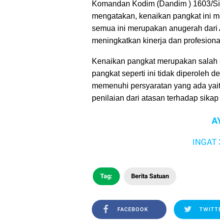
Komandan Kodim (Dandim ) 1603/Sik
mengatakan, kenaikan pangkat ini me
semua ini merupakan anugerah dari A
meningkatkan kinerja dan profesion
Kenaikan pangkat merupakan salah sa
pangkat seperti ini tidak diperole
memenuhi persyaratan yang ada yaitu
penilaian dari atasan terhadap sikap 
A
INGAT 3M YA .
Tag:
Berita Satuan
FACEBOOK
TWITT