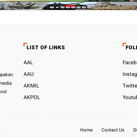
LIST OF LINKS
FOL
AAL
Faceb
AAU
Insta
upakan
 media
AKMIL
Twitte
kmil
AKPOL
Youtu
2
Home
Contact Us
D