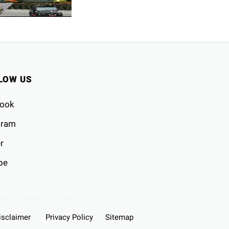
LOW US
ook
gram
r
be
isclaimer
Privacy Policy
Sitemap