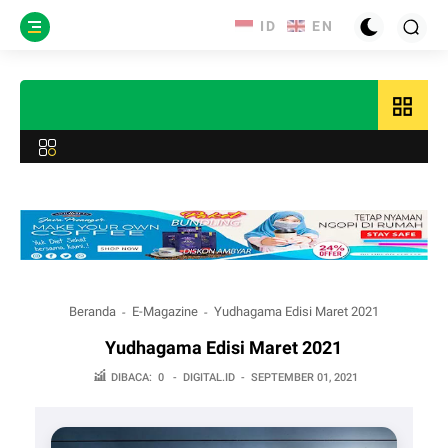
grid_view
Beranda
E-Magazine
Yudhagama Edisi Maret 2021
Yudhagama Edisi Maret 2021
DIBACA:
0
-
DIGITAL.ID
-
SEPTEMBER 01, 2021