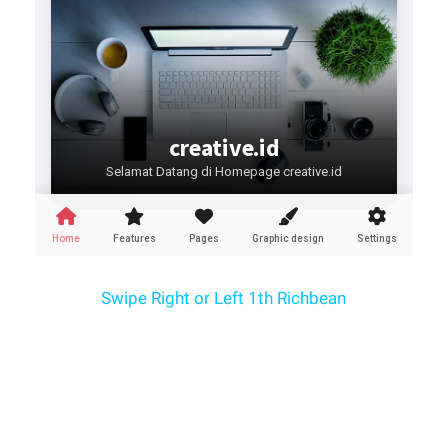
Swipe Right or Left 1th Richbean