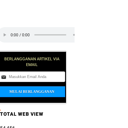
lick on the play button to play a
ound:
BERLANGGANAN ARTIKEL VIA
EMAIL
TOTAL WEB VIEW
54,456