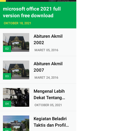
microsoft office 2021 full
version free download
OKTOBER 18, 2021
Abituren Akmil
2002
MARET 05, 2016
Abituren Akmil
2007
MARET 24, 2016
Mengenal Lebih
Dekat Tentang
Pasukan Elite
OKTOBER 05, 2021
Denjaka TNI AL
Kegiatan Beladiri
Taktis dan Profil