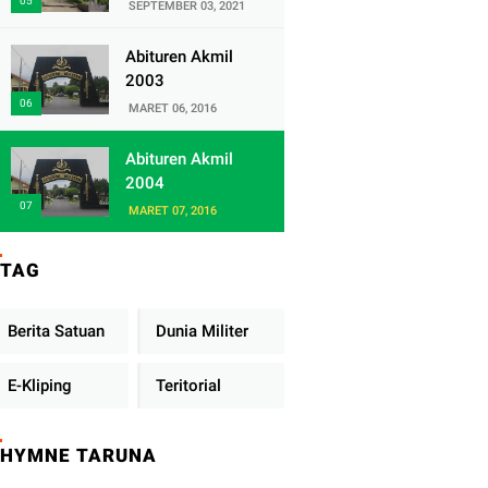
Satuan Yonif
SEPTEMBER 03, 2021
320/Badak Putih
Abituren Akmil
2003
MARET 06, 2016
Abituren Akmil
2004
MARET 07, 2016
TAG
Berita Satuan
Dunia Militer
E-Kliping
Teritorial
HYMNE TARUNA