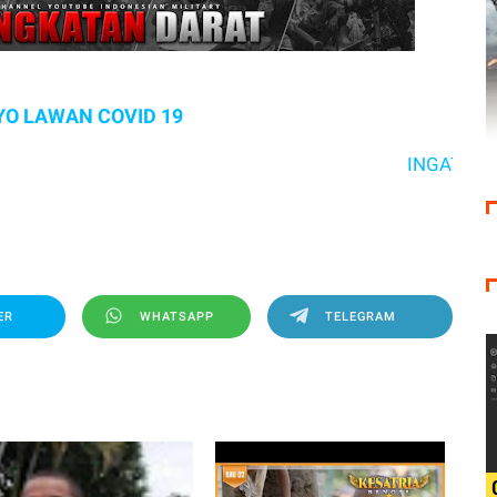
YO LAWAN COVID 19
INGAT 3M YA ..
ER
WHATSAPP
TELEGRAM