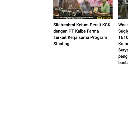
Silaturahmi Ketum Persit KCK
Waas
dengan PT Kalbe Farma
Sugi
Terkait Kerja sama Program
1610
Stunting
Kolo
Sury
peng
bant