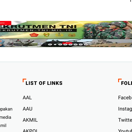
LIST OF LINKS
FOL
AAL
Faceb
AAU
Insta
upakan
 media
AKMIL
Twitte
kmil
AKPOL
Youtu