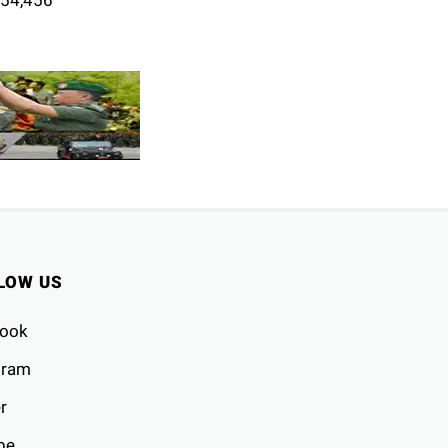
LOW US
ook
gram
r
be