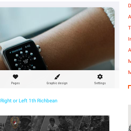
D
A
T
I
A
M
M
Right or Left 1th Richbean