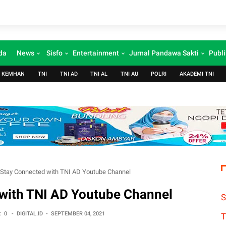
da
News
Sisfo
Entertainment
Jurnal Pandawa Sakti
Publi
KEMHAN
TNI
TNI AD
TNI AL
TNI AU
POLRI
AKADEMI TNI
Stay Connected with TNI AD Youtube Channel
with TNI AD Youtube Channel
S
:
0
-
DIGITAL.ID
-
SEPTEMBER 04, 2021
T