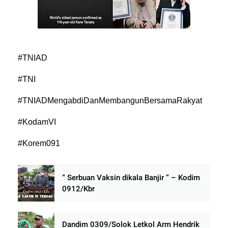
#TNIAD
#TNI
#TNIADMengabdiDanMembangunBersamaRakyat
#KodamVI
#Korem091
“ Serbuan Vaksin dikala Banjir “ – Kodim
0912/Kbr
Dandim 0309/Solok Letkol Arm Hendrik