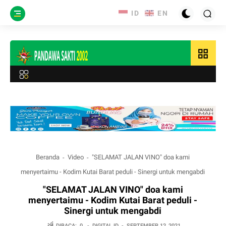
grid_view
Beranda
Video
"SELAMAT JALAN VINO" doa kami
menyertaimu - Kodim Kutai Barat peduli - Sinergi untuk mengabdi
"SELAMAT JALAN VINO" doa kami
menyertaimu - Kodim Kutai Barat peduli -
Sinergi untuk mengabdi
DIBACA:
0
-
DIGITAL.ID
-
SEPTEMBER 12, 2021