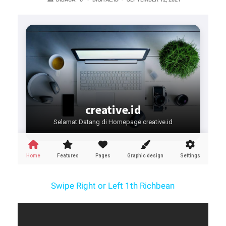
Swipe Right or Left 1th Richbean