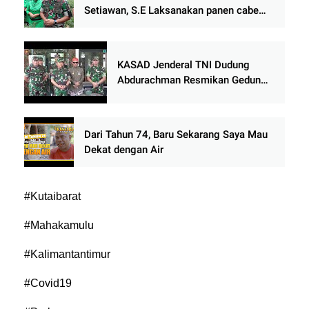
Setiawan, S.E Laksanakan panen cabe
merah di Nagari Paninjauan Kecamatan
X Koto Diatas Kabupaten Solok
KASAD Jenderal TNI Dudung
Abdurachman Resmikan Gedung
Baru Kodim 0709/Kebumen
Dari Tahun 74, Baru Sekarang Saya Mau
Dekat dengan Air
#Kutaibarat
#Mahakamulu
#Kalimantantimur
#Covid19