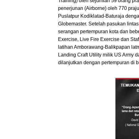
Training) oleh sejumlah 59 orang pr
penerjunan (Airborne) oleh 770 praj
Puslatpur Kodiklatad-Baturaja den
Globemaster. Setelah pasukan linta
serangan pertempuran kota dan bebera
Exercise, Live Fire Exercise dan St
latihan Amborawang-Balikpapan la
Landing Craft Utility milik US Army
dilanjutkan dengan pertempuran di 