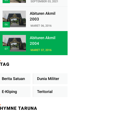
Satuan Yonif
SEPTEMBER 03, 2021
320/Badak Putih
Abituren Akmil
2003
MARET 06, 2016
Abituren Akmil
2004
MARET 07, 2016
TAG
Berita Satuan
Dunia Militer
E-Kliping
Teritorial
HYMNE TARUNA