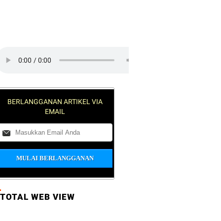
lick on the play button to play a
ound:
BERLANGGANAN ARTIKEL VIA
EMAIL
TOTAL WEB VIEW