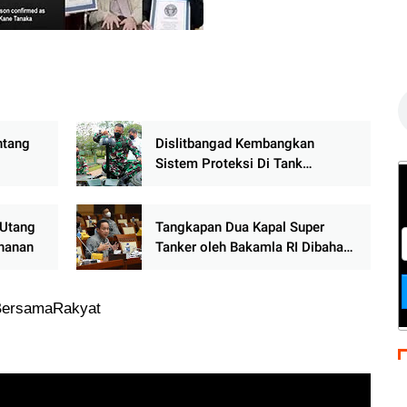
C
s
ntang
Dislitbangad Kembangkan
Sistem Proteksi Di Tank
Scorpion
 Utang
Tangkapan Dua Kapal Super
ahanan
Tanker oleh Bakamla RI Dibahas
di DPR
ersamaRakyat