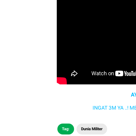
A
INGAT 3M YA ..! MEMAKAI
Tag:
Dunia Militer