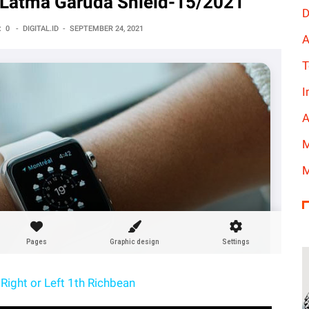
Latma Garuda Shield-15/2021
D
:
0
-
DIGITAL.ID
-
SEPTEMBER 24, 2021
A
T
I
A
M
M
Right or Left 1th Richbean