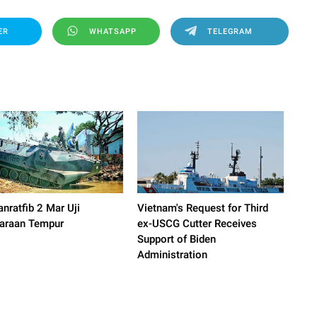
ER
WHATSAPP
TELEGRAM
nratfib 2 Mar Uji
Vietnam's Request for Third
araan Tempur
ex-USCG Cutter Receives
Support of Biden
Administration