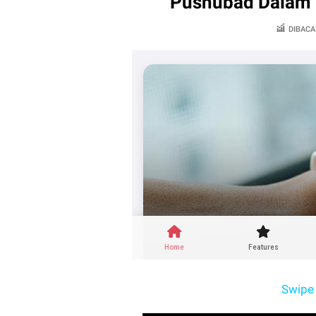
Pushubad Dalam 
DIBACA
Swipe 