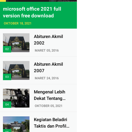
microsoft office 2021 full
version free download
OKTOBER 18, 2021
Abituren Akmil
2002
MARET 05, 2016
Abituren Akmil
2007
MARET 24, 2016
Mengenal Lebih
Dekat Tentang
Pasukan Elite
OKTOBER 05, 2021
Denjaka TNI AL
Kegiatan Beladiri
Taktis dan Profil