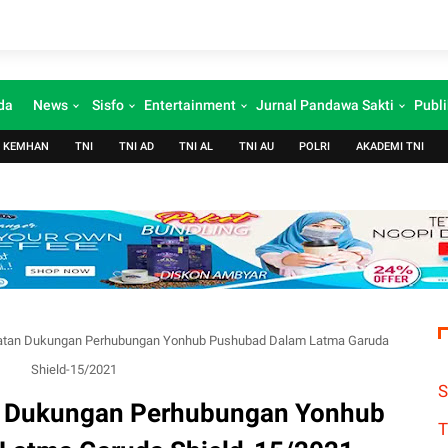
da
News
Sisfo
Entertainment
Jurnal Pandawa Sakti
Publi
KEMHAN
TNI
TNI AD
TNI AL
TNI AU
POLRI
AKADEMI TNI
atan Dukungan Perhubungan Yonhub Pushubad Dalam Latma Garuda
Shield-15/2021
S
n Dukungan Perhubungan Yonhub
T