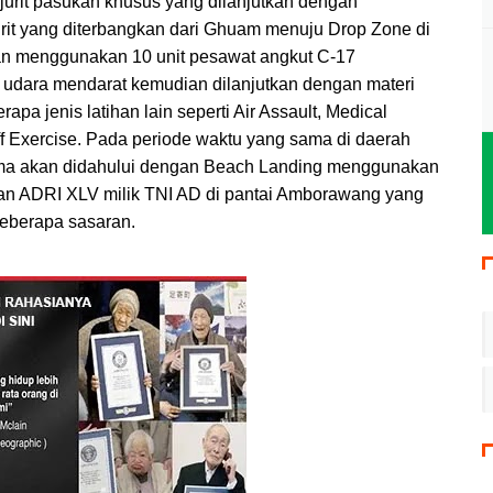
ajurit pasukan khusus yang dilanjutkan dengan
urit yang diterbangkan dari Ghuam menuju Drop Zone di
gan menggunakan 10 unit pesawat angkut C-17
s udara mendarat kemudian dilanjutkan dengan materi
pa jenis latihan lain seperti Air Assault, Medical
aff Exercise. Pada periode waktu yang sama di daerah
tma akan didahului dengan Beach Landing menggunakan
 dan ADRI XLV milik TNI AD di pantai Amborawang yang
beberapa sasaran.