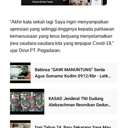
“Akhir kata sekali lagi Saya ingin menyampaikan
apresiasi yang setinggi-tingginya kepada pahlawan
kemanusiaan yang terus berjuang menyelamatkan
jiwa saudara-saudara kita yang terpapar Covid-19,”
ujar Dirut PT. Pegadaian.
Babinsa "GAWI MANUNTUNG" Serda
Agus Sumarno Kodim 0912/Kbr - Letkol
Kav Yudhi
KASAD Jenderal TNI Dudung
Abdurachman Resmikan Gedung
Baru Kodim 0709/Kebumen
Dari Tahun 74, Baru Sekarang Saya Mau