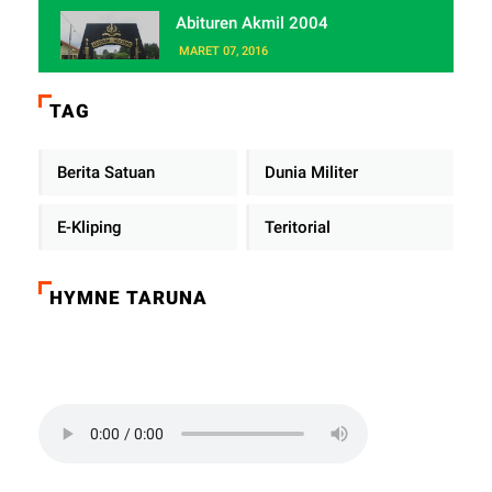
Abituren Akmil 2004
MARET 07, 2016
TAG
Berita Satuan
Dunia Militer
E-Kliping
Teritorial
HYMNE TARUNA
Click on the play button to play a sound: