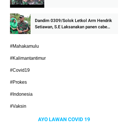
Baru Kodim 0709/Kebumen
Dandim 0309/Solok Letkol Arm Hendrik
Setiawan, S.E Laksanakan panen cabe
merah di Nagari Paninjauan Kecamatan
X Koto Diatas Kabupaten Solok
#Mahakamulu
#Kalimantantimur
#Covid19
#Prokes
#Indonesia
#Vaksin
AYO LAWAN COVID 19