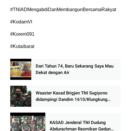
#TNIADMengabdiDanMembangunBersamaRakyat
#KodamVI
#Korem091
#Kutaibarat
Dari Tahun 74, Baru Sekarang Saya Mau
Dekat dengan Air
Waaster Kasad Brigjen TNI Sugiyono
didampingi Dandim 1610/Klungkung
Letnan Kolonel Inf Suhendar Suryaningrat
lakukan pengecekan penyaluran bantuan
tunai
KASAD Jenderal TNI Dudung
Abdurachman Resmikan Gedung