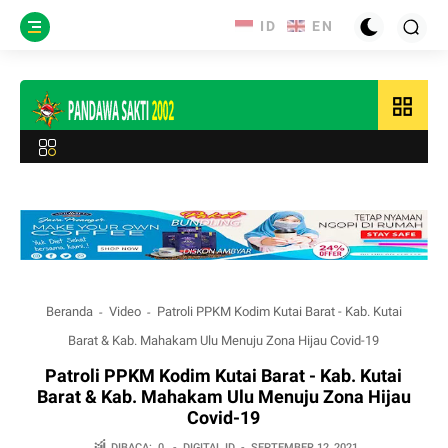
grid_view
Beranda
Video
Patroli PPKM Kodim Kutai Barat - Kab. Kutai
Barat & Kab. Mahakam Ulu Menuju Zona Hijau Covid-19
Patroli PPKM Kodim Kutai Barat - Kab. Kutai
Barat & Kab. Mahakam Ulu Menuju Zona Hijau
Covid-19
DIBACA:
0
-
DIGITAL.ID
-
SEPTEMBER 12, 2021