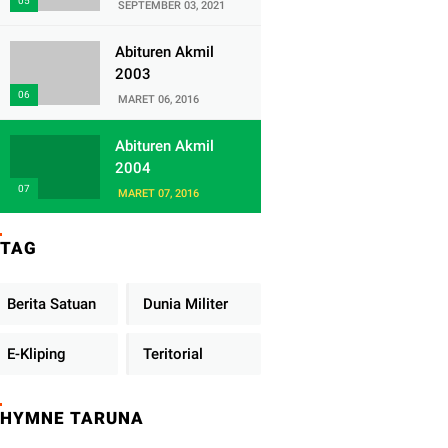
Satuan Yonif
SEPTEMBER 03, 2021
320/Badak Putih
Abituren Akmil
2003
MARET 06, 2016
Abituren Akmil
2004
MARET 07, 2016
TAG
Berita Satuan
Dunia Militer
E-Kliping
Teritorial
HYMNE TARUNA