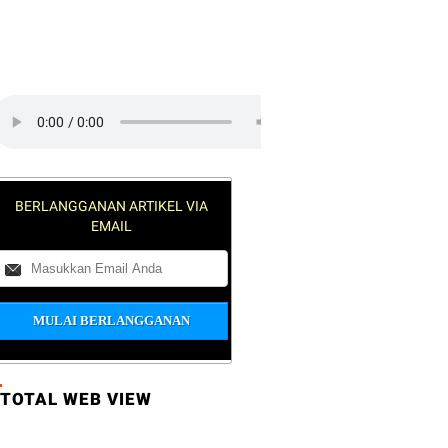
lick on the play button to play a
ound:
BERLANGGANAN ARTIKEL VIA
EMAIL
TOTAL WEB VIEW