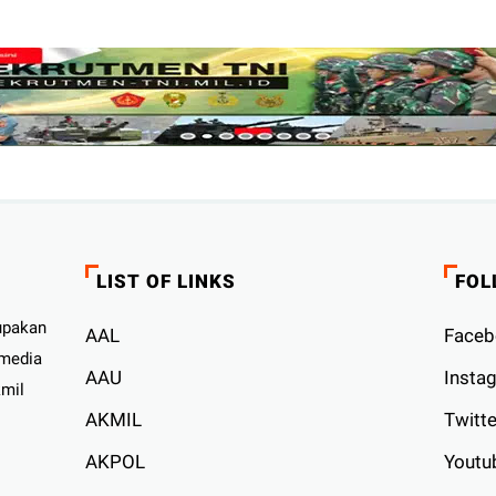
LIST OF LINKS
FOL
upakan
AAL
Faceb
 media
AAU
Insta
kmil
AKMIL
Twitte
AKPOL
Youtu