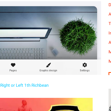
D
A
T
I
A
M
M
Right or Left 1th Richbean