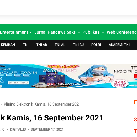
Entertainment
Jurnal Pandawa Sakti
Publikasi
Web Conferenc
KEMHAN
TNI
TNI AD
TNI AL
TNI AU
POLRI
AKADEMI TNI
Kliping Elektronik Kamis, 16 September 2021
nik Kamis, 16 September 2021
S
:
0
-
DIGITAL.ID
-
SEPTEMBER 17, 2021
T