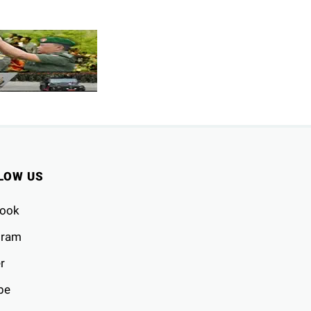
LOW US
ook
gram
r
be