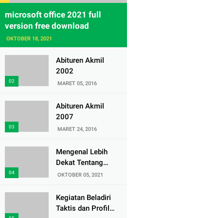
microsoft office 2021 full
version free download
OKTOBER 18, 2021
Abituren Akmil
2002
MARET 05, 2016
Abituren Akmil
2007
MARET 24, 2016
Mengenal Lebih
Dekat Tentang
Pasukan Elite
OKTOBER 05, 2021
Denjaka TNI AL
Kegiatan Beladiri
Taktis dan Profil