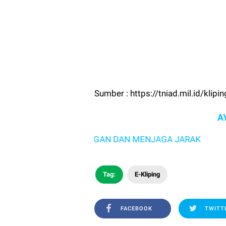
Sumber : https://tniad.mil.id/kli
A
KER, MENCUCI TANGAN DAN MENJAGA JARAK
Tag:
E-Kliping
FACEBOOK
TWITT