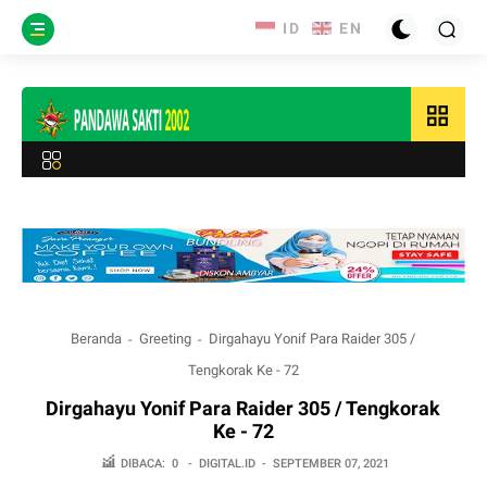
grid_view
Beranda
Greeting
Dirgahayu Yonif Para Raider 305 /
Tengkorak Ke - 72
Dirgahayu Yonif Para Raider 305 / Tengkorak
Ke - 72
DIBACA:
0
-
DIGITAL.ID
-
SEPTEMBER 07, 2021