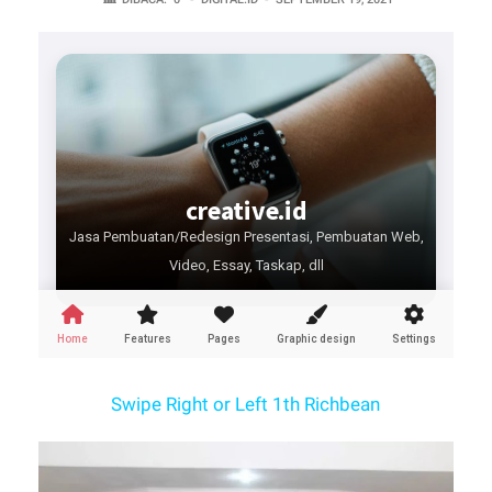
Swipe Right or Left 1th Richbean