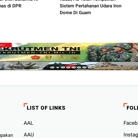
has di DPR
Sistem Pertahanan Udara Iron
Dome Di Guam
LIST OF LINKS
FOL
AAL
Faceb
AAU
Insta
upakan