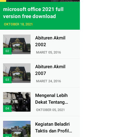
microsoft office 2021 full
version free download
OKTOBER 18, 2021
Abituren Akmil
2002
MARET 05, 2016
Abituren Akmil
2007
MARET 24, 2016
Mengenal Lebih
Dekat Tentang
Pasukan Elite
OKTOBER 05, 2021
Denjaka TNI AL
Kegiatan Beladiri
Taktis dan Profil