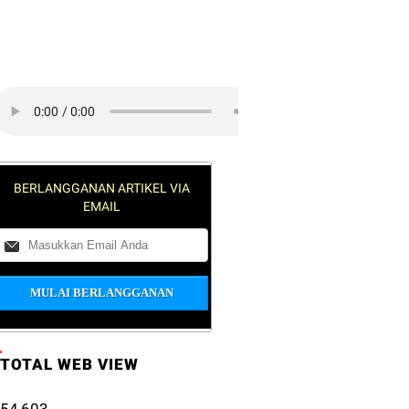
lick on the play button to play a
ound:
BERLANGGANAN ARTIKEL VIA
EMAIL
TOTAL WEB VIEW
54,603