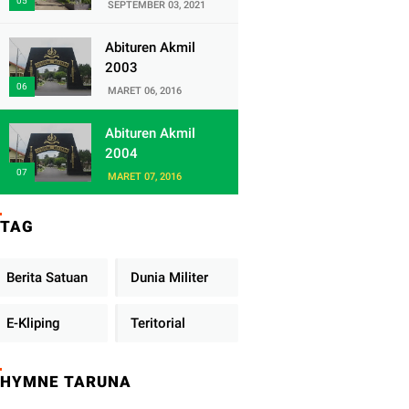
Satuan Yonif
SEPTEMBER 03, 2021
320/Badak Putih
Abituren Akmil
2003
MARET 06, 2016
Abituren Akmil
2004
MARET 07, 2016
TAG
Berita Satuan
Dunia Militer
E-Kliping
Teritorial
HYMNE TARUNA