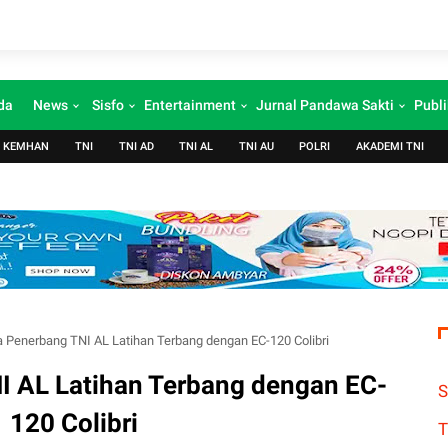
da
News
Sisfo
Entertainment
Jurnal Pandawa Sakti
Publi
KEMHAN
TNI
TNI AD
TNI AL
TNI AU
POLRI
AKADEMI TNI
 Penerbang TNI AL Latihan Terbang dengan EC-120 Colibri
I AL Latihan Terbang dengan EC-
S
120 Colibri
T