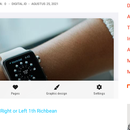
A:
0
-
DIGITAL.ID
-
AGUSTUS 25, 2021
D
A
T
I
A
M
M
Right or Left 1th Richbean