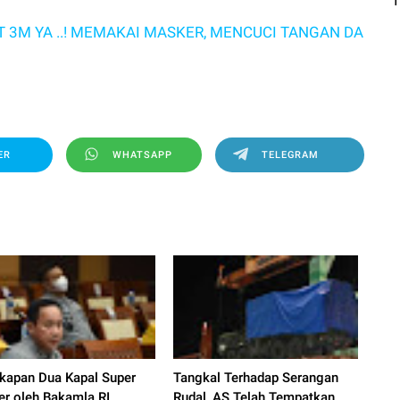
 ..! MEMAKAI MASKER, MENCUCI TANGAN DAN MENJAGA 
ER
WHATSAPP
TELEGRAM
kapan Dua Kapal Super
Tangkal Terhadap Serangan
er oleh Bakamla RI
Rudal, AS Telah Tempatkan