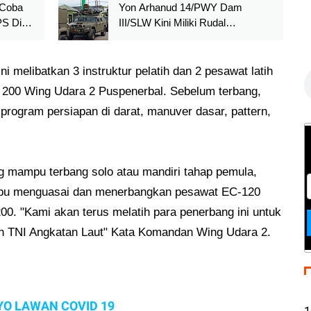
 Coba
Yon Arhanud 14/PWY Dam
PS Di
III/SLW Kini Miliki Rudal
C
Starstreak
s
i melibatkan 3 instruktur pelatih dan 2 pesawat latih
n 200 Wing Udara 2 Puspenerbal. Sebelum terbang,
rogram persiapan di darat, manuver dasar, pattern,
g mampu terbang solo atau mandiri tahap pemula,
pu menguasai dan menerbangkan pesawat EC-120
200. "Kami akan terus melatih para penerbang ini untuk
 TNI Angkatan Laut" Kata Komandan Wing Udara 2.
YO LAWAN COVID 19
1