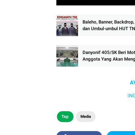
Baleho, Banner, Backdrop
dan Umbul-umbul HUT TN
(PNG/JPG/PSD) Free Do
Danyonif 405/SK Beri Mot
Anggota Yang Akan Meng
Seleksi Secapa Dan Seca
Reguler TA 2021
A
INGAT 3M Y
Tag:
Media