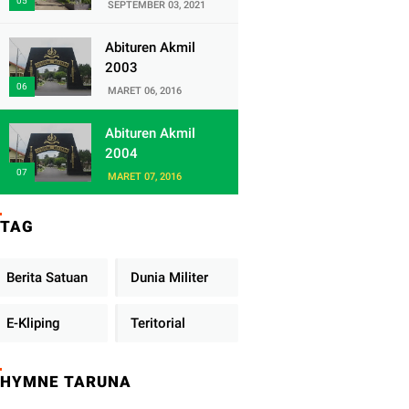
Satuan Yonif
SEPTEMBER 03, 2021
320/Badak Putih
Abituren Akmil
2003
MARET 06, 2016
Abituren Akmil
2004
MARET 07, 2016
TAG
Berita Satuan
Dunia Militer
E-Kliping
Teritorial
HYMNE TARUNA