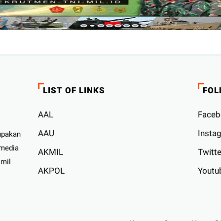
LIST OF LINKS
FOL
AAL
Faceb
AAU
Insta
upakan
 media
AKMIL
Twitte
kmil
AKPOL
Youtu