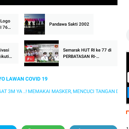
C
s
, Logo
Pandawa Sakti 2002
I 76
wnload
ivasi
Semarak HUT RI ke 77 di
ikuti
PERBATASAN RI-
ba
MALAYSIA Kab. Kubar &
Kab. Mahulu Letkol Kav
Yudhi Pras
YO LAWAN COVID 19
A ..! MEMAKAI MASKER, MENCUCI TANGAN DAN MENJAG
1