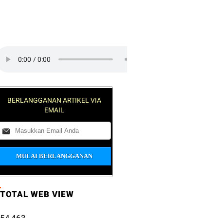
lick on the play button to play a
ound:
BERLANGGANAN ARTIKEL VIA
EMAIL
A JARAK
TOTAL WEB VIEW
54,463