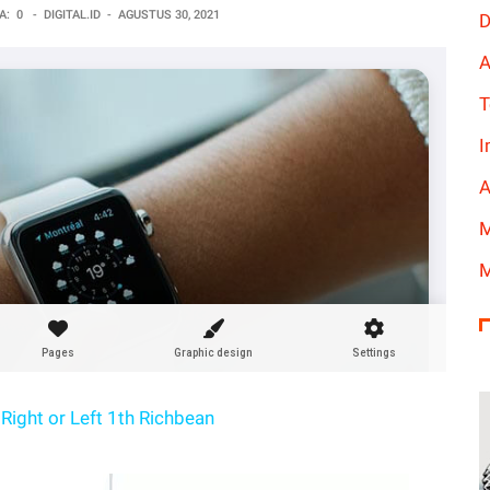
A:
0
-
DIGITAL.ID
-
AGUSTUS 30, 2021
D
A
T
I
A
M
M
Right or Left 1th Richbean