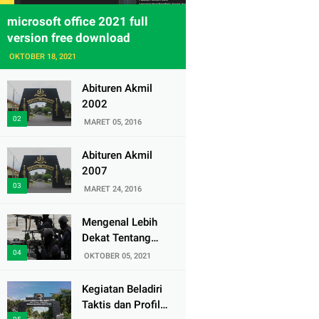
microsoft office 2021 full
version free download
OKTOBER 18, 2021
Abituren Akmil
2002
MARET 05, 2016
Abituren Akmil
2007
MARET 24, 2016
Mengenal Lebih
Dekat Tentang
Pasukan Elite
OKTOBER 05, 2021
Denjaka TNI AL
Kegiatan Beladiri
Taktis dan Profil