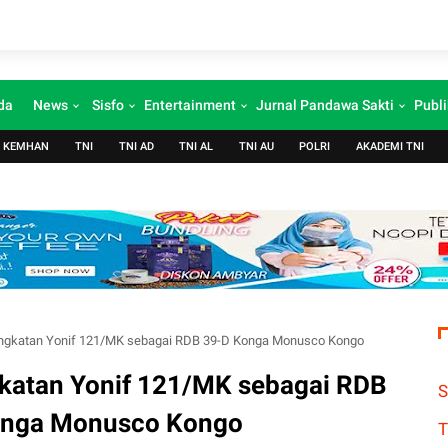
da
News
Sisfo
Entertainment
Jurnal Pandawa Sakti
Publi
KEMHAN
TNI
TNI AD
TNI AL
TNI AU
POLRI
AKADEMI TNI
ngkatan Yonif 121/MK sebagai RDB 39-D Konga Monusco Kongo
katan Yonif 121/MK sebagai RDB
S
onga Monusco Kongo
T