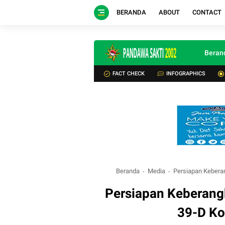
BERANDA
ABOUT
CONTACT
Beran
FACT CHECK
INFOGRAPHICS
Beranda
Media
Persiapan Kebera
Persiapan Keberang
39-D K