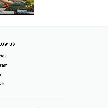
LOW US
ook
gram
r
be