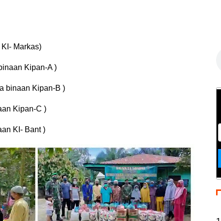
C
s
KI- Markas)
inaan Kipan-A )
a binaan Kipan-B )
aan Kipan-C )
an KI- Bant )
1