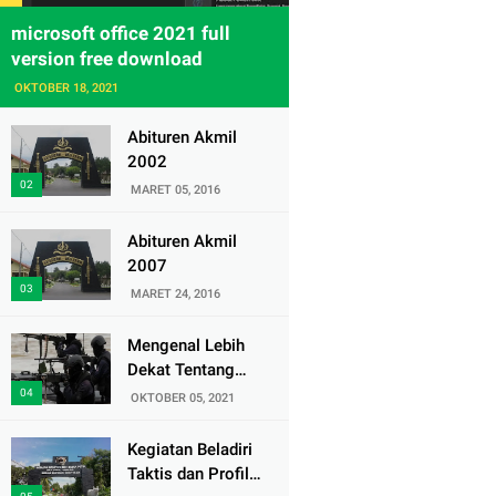
microsoft office 2021 full
version free download
OKTOBER 18, 2021
Abituren Akmil
2002
MARET 05, 2016
Abituren Akmil
2007
MARET 24, 2016
Mengenal Lebih
Dekat Tentang
Pasukan Elite
OKTOBER 05, 2021
Denjaka TNI AL
Kegiatan Beladiri
Taktis dan Profil