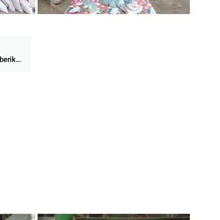
berikan
akat