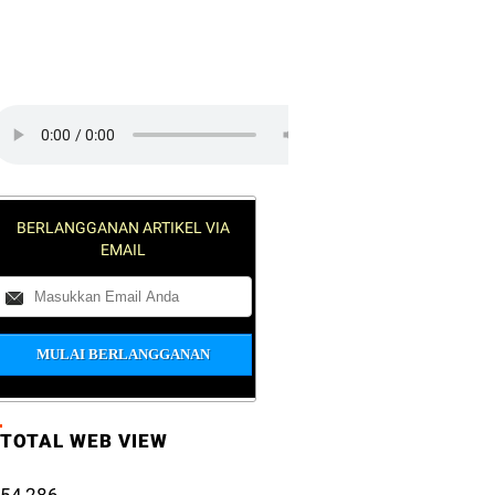
lick on the play button to play a
ound:
BERLANGGANAN ARTIKEL VIA
EMAIL
TOTAL WEB VIEW
54,286