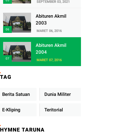
Satuan Yonif
SEPTEMBER 03, 2021
320/Badak Putih
Abituren Akmil
2003
MARET 06, 2016
Abituren Akmil
2004
MARET 07, 2016
TAG
Berita Satuan
Dunia Militer
E-Kliping
Teritorial
HYMNE TARUNA