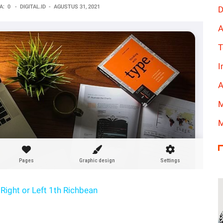
A:
0
-
DIGITAL.ID
-
AGUSTUS 31, 2021
D
A
T
I
A
M
M
Right or Left 1th Richbean