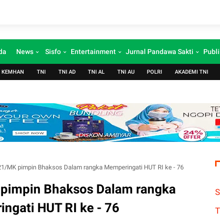
da
News
Sisfo
Entertainment
Jurnal Pandawa Sakti
Publi
KEMHAN
TNI
TNI AD
TNI AL
TNI AU
POLRI
AKADEMI TNI
21/MK pimpin Bhaksos Dalam rangka Memperingati HUT RI ke - 76
 pimpin Bhaksos Dalam rangka
S
ngati HUT RI ke - 76
T