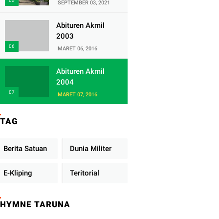
Satuan Yonif
SEPTEMBER 03, 2021
320/Badak Putih
Abituren Akmil
2003
MARET 06, 2016
Abituren Akmil
2004
MARET 07, 2016
TAG
Berita Satuan
Dunia Militer
E-Kliping
Teritorial
HYMNE TARUNA