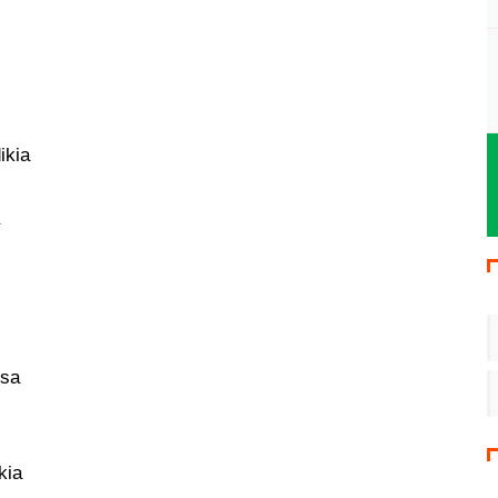
ikia
ksa
kia