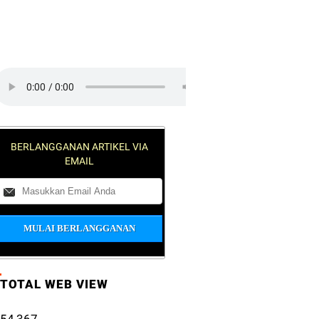
lick on the play button to play a
ound:
BERLANGGANAN ARTIKEL VIA
EMAIL
TOTAL WEB VIEW
54,367