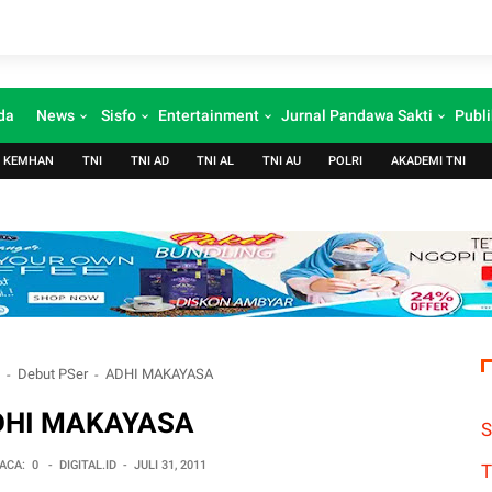
da
News
Sisfo
Entertainment
Jurnal Pandawa Sakti
Publi
KEMHAN
TNI
TNI AD
TNI AL
TNI AU
POLRI
AKADEMI TNI
a
Debut PSer
ADHI MAKAYASA
DHI MAKAYASA
S
ACA:
0
-
DIGITAL.ID
-
JULI 31, 2011
T