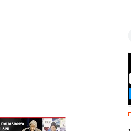
C
s
1