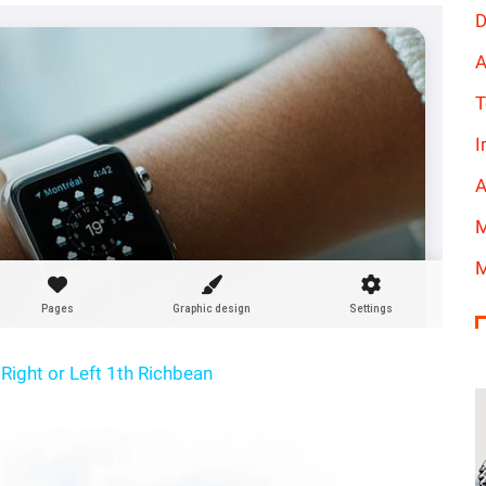
D
A
T
I
A
M
M
Right or Left 1th Richbean