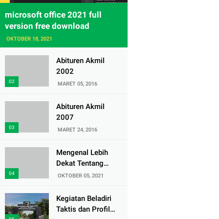
microsoft office 2021 full
version free download
OKTOBER 18, 2021
Abituren Akmil
2002
MARET 05, 2016
Abituren Akmil
2007
MARET 24, 2016
Mengenal Lebih
Dekat Tentang
Pasukan Elite
OKTOBER 05, 2021
Denjaka TNI AL
Kegiatan Beladiri
Taktis dan Profil