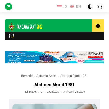
grid_view
Beranda
Abituren Akmil
Abituren Akmil 1981
Abituren Akmil 1981
DIBACA:
0
-
DIGITAL.ID
-
JANUARI 25, 2009