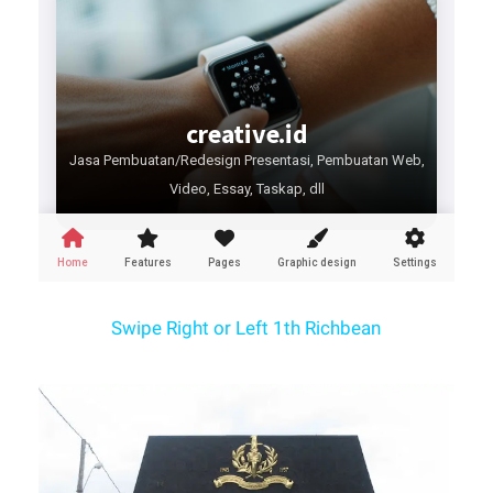
Swipe Right or Left 1th Richbean