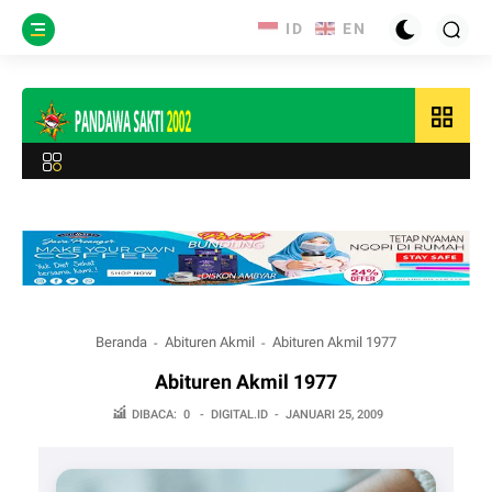
grid_view
Beranda
Abituren Akmil
Abituren Akmil 1977
Abituren Akmil 1977
DIBACA:
0
-
DIGITAL.ID
-
JANUARI 25, 2009