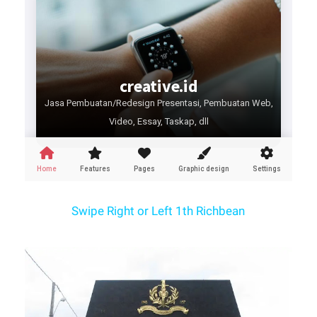
Swipe Right or Left 1th Richbean