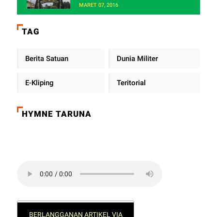
MARET 07, 2016
TAG
Berita Satuan
Dunia Militer
E-Kliping
Teritorial
HYMNE TARUNA
Click on the play button to play a sound:
BERLANGGANAN ARTIKEL VIA