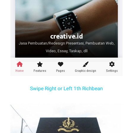
Swipe Right or Left 1th Richbean