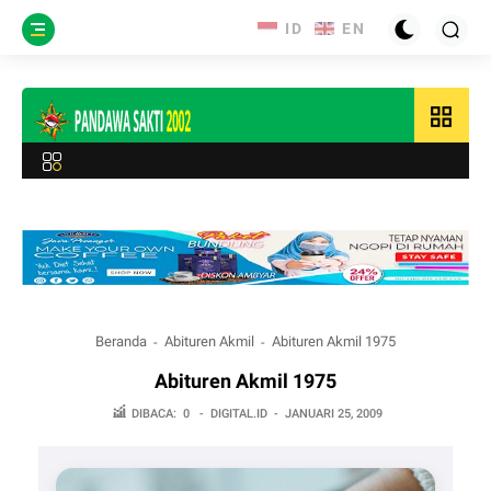
grid_view
Beranda
Abituren Akmil
Abituren Akmil 1975
Abituren Akmil 1975
DIBACA:
0
-
DIGITAL.ID
-
JANUARI 25, 2009