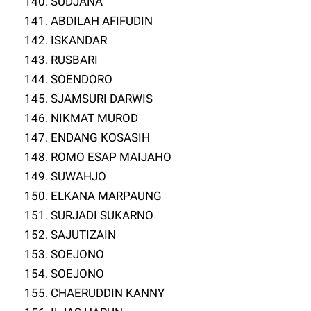
140. SUDJANA
141. ABDILAH AFIFUDIN
142. ISKANDAR
143. RUSBARI
144. SOENDORO
145. SJAMSURI DARWIS
146. NIKMAT MUROD
147. ENDANG KOSASIH
148. ROMO ESAP MAIJAHO
149. SUWAHJO
150. ELKANA MARPAUNG
151. SURJADI SUKARNO
152. SAJUTIZAIN
153. SOEJONO
154. SOEJONO
155. CHAERUDDIN KANNY